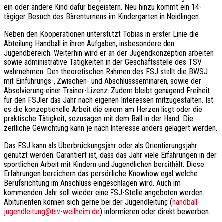
ein oder andere Kind dafür begeistern. Neu hinzu kommt ein 14-
tägiger Besuch des Bärenturnens im Kindergarten in Neidlingen.
Neben den Kooperationen unterstützt Tobias in erster Linie die
Abteilung Handball in ihren Aufgaben, insbesondere den
Jugendbereich. Weiterhin wird er an der Jugendkonzeption arbeiten
sowie administrative Tätigkeiten in der Geschäftsstelle des TSV
wahrnehmen. Den theoretischen Rahmen des FSJ stellt die BWSJ
mit Einführungs-, Zwischen- und Abschlussseminaren, sowie der
Absolvierung einer Trainer-Lizenz. Zudem bleibt genügend Freiheit
für den FSJler das Jahr nach eigenen Interessen mitzugestalten. Ist
es die konzeptionelle Arbeit die einem am Herzen liegt oder die
praktische Tätigkeit, sozusagen mit dem Ball in der Hand. Die
zeitliche Gewichtung kann je nach Interesse anders gelagert werden.
Das FSJ kann als Überbrückungsjahr oder als Orientierungsjahr
genutzt werden. Garantiert ist, dass das Jahr viele Erfahrungen in der
sportlichen Arbeit mit Kindern und Jugendlichen bereithält. Diese
Erfahrungen bereichern das persönliche Knowhow egal welche
Berufsrichtung im Anschluss eingeschlagen wird. Auch im
kommenden Jahr soll wieder eine FSJ-Stelle angeboten werden.
Abiturienten können sich gerne bei der Jugendleitung (
handball-
jugendleitung@tsv-weilheim.de
) informieren oder direkt bewerben.