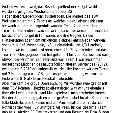
Endlich war es soweit, das Bezirksspielfest der E-Jgd. weiblich
wurde vergangenes Wochenende bei der SG
Hegensberg/Liebersbronn ausgetragen. Die Mädels des TSV
Weilheim traten mit 2 Teams an, welche in den Leistungsklassen
schwach und mittel eingestuft wurden. Team 2 hatte es über den
Turnierverlauf leider etwas schwerer, da sie teilweise noch nicht so
ballsicher und torgefährlich waren, wie ihre Gegner. Da die
Platzierungen aber nicht nur durchs Handball entschieden wurden,
sondern je 1/3 Musespiele, 1/3 Leichtathletik und 1/3 Handball,
konnten wir insgesamt trotzdem einen 25. Platz erreichen und das
Team hat alles gegeben und hat gekämpft bis zum Schluss und dass,
obwohl die Nacht im Zelt sehr kurz war. Team 1 war zusammen
gestellt mit Mädchen des hauptsächlich älteren Jahrganges (2012),
welche mit 3 2013'ern aufgefüllt wurde. Hier konnten wir das Turnier
mit 2 Niederlagen und 7 Siegen insgesamt beenden, was uns am
Ende einen 8. Platz beim Handball einbrachte.
Aber nun kam die große Überraschung. Wir wurden Punktgleich mit
dem TSV Köngen 1 Bezirksspielfestsieger, was wir uns ebenfalls
über die Leichtathletik - und Musespielewertung erarbeitet haben.
Bei der Siegerehrung gab es unter großem Jubel für alle Kinder eine
tolle Medaille, eine Urkunde und ein Mannschaftsfoto mit Samuel
Röthlisberger vom TBV Stuttgart. Als Preis für das gesamte Team
gab es zusätzlich 30 Eintrittskarten und den Besuch als Einlaufkinder