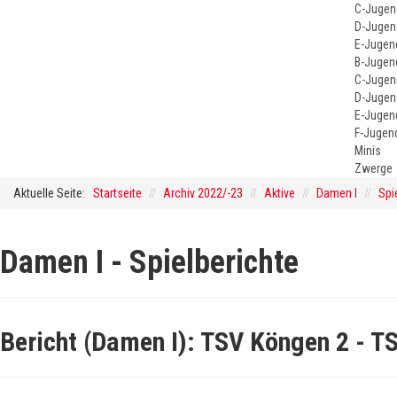
C-Jugen
D-Jugen
E-Jugen
B-Jugen
C-Jugen
D-Jugen
E-Jugen
F-Jugen
Minis
Zwerge
Aktuelle Seite:
Startseite
//
Archiv 2022/-23
//
Aktive
//
Damen I
//
Spi
Damen I - Spielberichte
Bericht (Damen I): TSV Köngen 2 - T