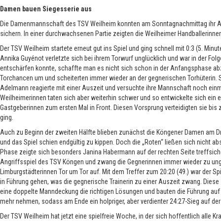
Damen bauen Siegesserie aus
Die Damenmannschaft des TSV Weilheim konnten am Sonntagnachmittag ihr Au
sichern. In einer durchwachsenen Partie zeigten die Weilheimer Handballerinne
Der TSV Weilheim startete erneut gut ins Spiel und ging schnell mit 0:3 (5. Min
Annika Guyénot verletzte sich bei ihrem Torwurf unglücklich und war in der Folg
entschärfen konnte, schaffte man es nicht sich schon in der Anfangsphase ab
Torchancen um und scheiterten immer wieder an der gegnerischen Torhüterin. S
Adelmann reagierte mit einer Auszeit und versuchte ihre Mannschaft noch einm
Weilheimerinnen taten sich aber weiterhin schwer und so entwickelte sich ein 
Gastgeberinnen zum ersten Mal in Front. Diesen Vorsprung verteidigten sie bis
ging.
Auch zu Beginn der zweiten Hälfte blieben zunächst die Köngener Damen am Drü
und das Spiel schien endgültig zu kippen. Doch die „Roten“ ließen sich nicht ab
Phase zeigte sich besonders Janina Habermann auf der rechten Seite treffsich
Angriffsspiel des TSV Köngen und zwang die Gegnerinnen immer wieder zu ungü
Limburgstädterinnen Tor um Tor auf. Mit dem Treffer zum 20:20 (49.) war der Spi
in Führung gehen, was die gegnerische Trainerin zu einer Auszeit zwang. Diese
eine doppelte Manndeckung die richtigen Lösungen und bauten die Führung auf 2
mehr nehmen, sodass am Ende ein holpriger, aber verdienter 24:27-Sieg auf der
Der TSV Weilheim hat jetzt eine spielfreie Woche, in der sich hoffentlich alle